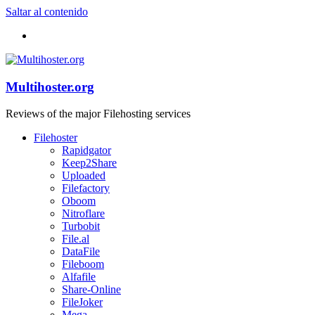
Saltar al contenido
Multihoster.org
Reviews of the major Filehosting services
Filehoster
Rapidgator
Keep2Share
Uploaded
Filefactory
Oboom
Nitroflare
Turbobit
File.al
DataFile
Fileboom
Alfafile
Share-Online
FileJoker
Mega