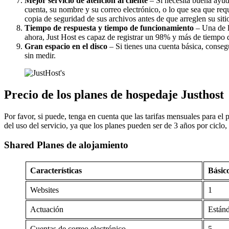
Mejor servicio de atención al cliente
– Si necesita buena ayuda 
cuenta, su nombre y su correo electrónico, o lo que sea que req
copia de seguridad de sus archivos antes de que arreglen su sitio
Tiempo de respuesta y tiempo de funcionamiento
– Una de l
ahora, Just Host es capaz de registrar un 98% y más de tiempo 
Gran espacio en el disco
– Si tienes una cuenta básica, conseg
sin medir.
Precio de los planes de hospedaje Justhost
Por favor, si puede, tenga en cuenta que las tarifas mensuales para el 
del uso del servicio, ya que los planes pueden ser de 3 años por ciclo,
Shared Planes de alojamiento
Características
Básic
Websites
1
Actuación
Están
Cuentas de correo electrónico
5