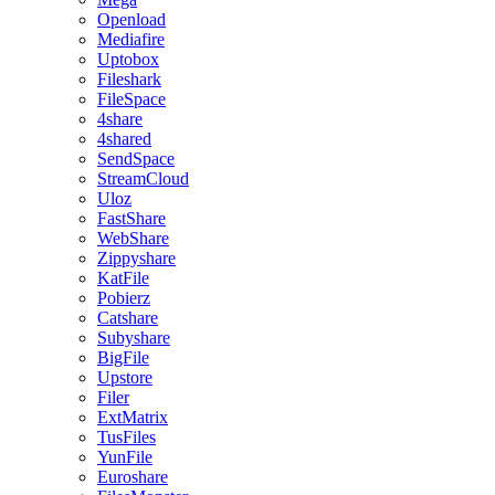
Openload
Mediafire
Uptobox
Fileshark
FileSpace
4share
4shared
SendSpace
StreamCloud
Uloz
FastShare
WebShare
Zippyshare
KatFile
Pobierz
Catshare
Subyshare
BigFile
Upstore
Filer
ExtMatrix
TusFiles
YunFile
Euroshare