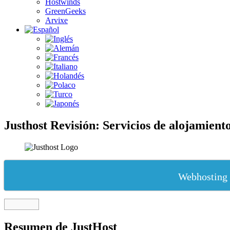
Hostwinds
GreenGeeks
Arvixe
Justhost Revisión: Servicios de alojamiento
Webhosting
Resumen de JustHost