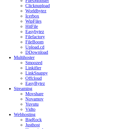
FilesMonster
Clicknupload
Worldbytez
Icerbox
WipFiles
HitFile
Easybytez
Filefactory
FileBoom
Upload.cd
DDownload
Multihoster
Smoozed
Linkifier
LinkSnappy
Offcloud
EasyBytez
Streaming
Movshare
Novamov
Yuvutu
Vidto
Webhosting
BigRock
Justhost