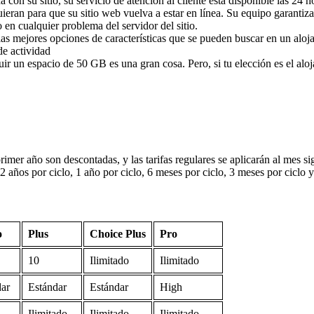
con su sitio, su servicio de atención al cliente está disponible las 24 h
uieran para que su sitio web vuelva a estar en línea. Su equipo garantiz
 en cualquier problema del servidor del sitio.
as mejores opciones de características que se pueden buscar en un aloj
de actividad
uir un espacio de 50 GB es una gran cosa. Pero, si tu elección es el al
primer año son descontadas, y las tarifas regulares se aplicarán al mes s
 2 años por ciclo, 1 año por ciclo, 6 meses por ciclo, 3 meses por ciclo 
o
Plus
Choice Plus
Pro
10
Ilimitado
Ilimitado
dar
Estándar
Estándar
High
Ilimitado
Ilimitado
Ilimitado