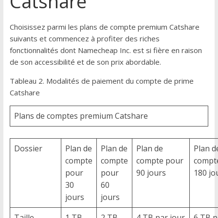
Catshare
Choisissez parmi les plans de compte premium Catshare
suivants et commencez à profiter des riches
fonctionnalités dont Namecheap Inc. est si fière en raison
de son accessibilité et de son prix abordable.
Tableau 2. Modalités de paiement du compte de prime
Catshare
Plans de comptes premium Catshare
Dossier
Plan de
Plan de
Plan de
Plan d
compte
compte
compte pour
compt
pour
pour
90 jours
180 jo
30
60
jours
jours
Taille
1 TB
2 TB
4 TB par jour
6 TB p