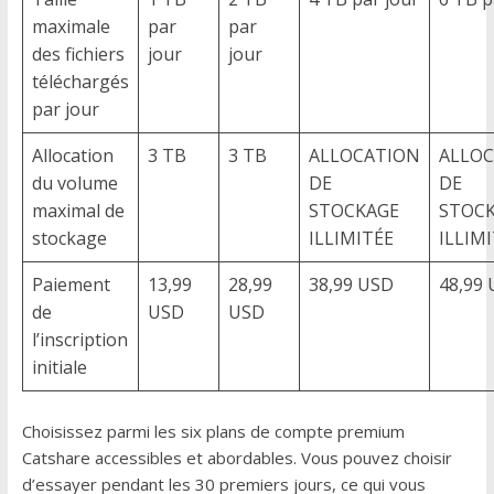
maximale
par
par
des fichiers
jour
jour
téléchargés
par jour
Allocation
3 TB
3 TB
ALLOCATION
ALLO
du volume
DE
DE
maximal de
STOCKAGE
STOC
stockage
ILLIMITÉE
ILLIM
Paiement
13,99
28,99
38,99 USD
48,99
de
USD
USD
l’inscription
initiale
Choisissez parmi les six plans de compte premium
Catshare accessibles et abordables. Vous pouvez choisir
d’essayer pendant les 30 premiers jours, ce qui vous