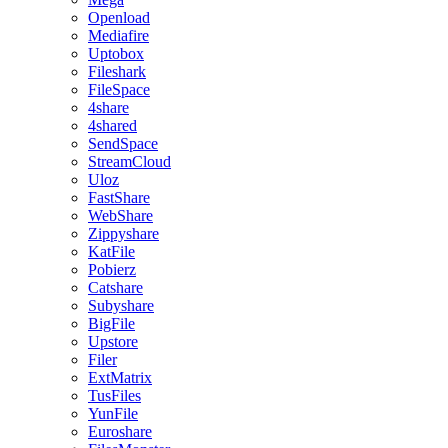
Openload
Mediafire
Uptobox
Fileshark
FileSpace
4share
4shared
SendSpace
StreamCloud
Uloz
FastShare
WebShare
Zippyshare
KatFile
Pobierz
Catshare
Subyshare
BigFile
Upstore
Filer
ExtMatrix
TusFiles
YunFile
Euroshare