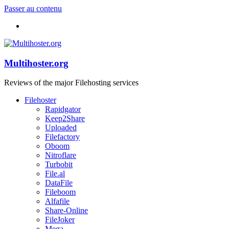
Passer au contenu
Multihoster.org
Reviews of the major Filehosting services
Filehoster
Rapidgator
Keep2Share
Uploaded
Filefactory
Oboom
Nitroflare
Turbobit
File.al
DataFile
Fileboom
Alfafile
Share-Online
FileJoker
Mega