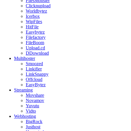
FilesMonster
Clicknupload
Worldbytez
Icerbox
WipFiles
HitFile
Easybytez
Filefactory
FileBoom
Upload.cd
DDownload
Multihoster
Smoozed
Linkifier
LinkSnappy
Offcloud
EasyBytez
Streaming
Movshare
Novamov
Yuvutu
Vidto
Webhosting
BigRock
Justhost