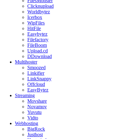
FilesMonster
Clicknupload
Worldbytez
Icerbox
WipFiles
HitFile
Easybytez
Filefactory
FileBoom
Upload.cd
DDownload
Multihoster
Smoozed
Linkifier
LinkSnappy
Offcloud
EasyBytez
Streaming
Movshare
Novamov
Yuvutu
Vidto
Webhosting
BigRock
Justhost