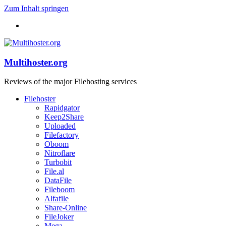
Zum Inhalt springen
Multihoster.org
Reviews of the major Filehosting services
Filehoster
Rapidgator
Keep2Share
Uploaded
Filefactory
Oboom
Nitroflare
Turbobit
File.al
DataFile
Fileboom
Alfafile
Share-Online
FileJoker
Mega