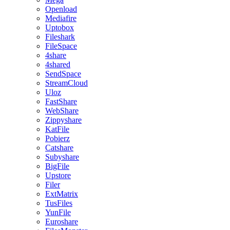
Openload
Mediafire
Uptobox
Fileshark
FileSpace
4share
4shared
SendSpace
StreamCloud
Uloz
FastShare
WebShare
Zippyshare
KatFile
Pobierz
Catshare
Subyshare
BigFile
Upstore
Filer
ExtMatrix
TusFiles
YunFile
Euroshare