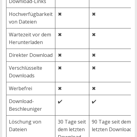
Download-Links
Hochverfügbarkeit
✖
✖
von Dateien
Wartezeit vor dem
✖
✖
Herunterladen
Direkter Download
✖
✖
Verschlüsselte
✖
✖
Downloads
Werbefrei
✖
✖
Download-
✔️
✔️
Beschleuniger
Löschung von
30 Tage seit
90 Tage seit dem
Dateien
dem letzten
letzten Download