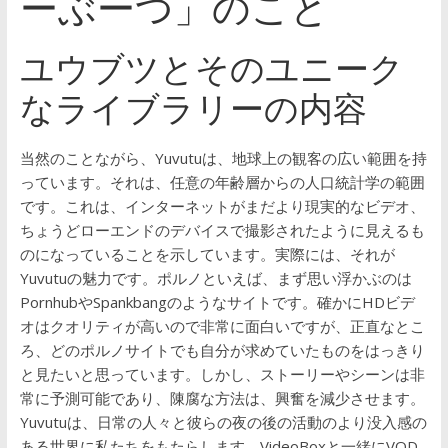
ーぶーつ」のこと
ユウブツとそのユニーク
なライブラリーの内容
当然のことながら、Yuvutuは、地球上の観客の広い範囲を持
っています。それは、任意の年齢層からの人口統計学の範囲
です。これは、インターネットがまだより現実的なビデオ、
ちょうどローエンドのデバイスで撮影されたように見えるも
のになっていることを示しています。実際には、それが
Yuvutuの魅力です。ポルノといえば、まず思い浮かぶのは
PornhubやSpankbangのようなサイトです。確かにHDビデ
オはクオリティが高いので非常に面白いですが、正直なとこ
ろ、どのポルノサイトでも自分が求めていたものをはっきり
と見たいと思っています。しかし、ストーリーやシーンは非
常に予測可能であり、陳腐な方法は、興奮を減少させます。
Yuvutuは、日常の人々と彼らの夜の後の活動のより没入感の
ある世界に私たちをもたらします。VideoBoxと一緒にVOD