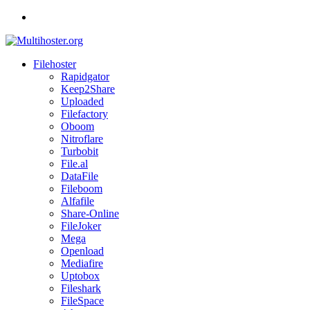
コ
ン
テ
ン
Filehoster
Multihoster.org
ツ
Rapidgator
Keep2Share
へ
Reviews
Uploaded
ス
of
Filefactory
the
キ
Oboom
major
ッ
Nitroflare
Filehosting
プ
Turbobit
services
File.al
DataFile
Fileboom
Alfafile
Share-Online
FileJoker
Mega
Openload
Mediafire
Uptobox
Fileshark
FileSpace