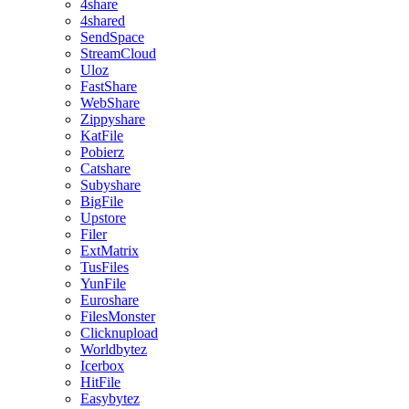
4share
4shared
SendSpace
StreamCloud
Uloz
FastShare
WebShare
Zippyshare
KatFile
Pobierz
Catshare
Subyshare
BigFile
Upstore
Filer
ExtMatrix
TusFiles
YunFile
Euroshare
FilesMonster
Clicknupload
Worldbytez
Icerbox
HitFile
Easybytez