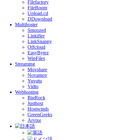
Filefactory
FileBoom
Upload.cd
DDownload
Multihoster
Smoozed
Linkifier
LinkSnappy
Offcloud
EasyBytez
WipFiles
Streaming
Movshare
Novamov
Yuvutu
Vidto
Webhosting
BigRock
Justhost
Hostwinds
GreenGeeks
Arvixe