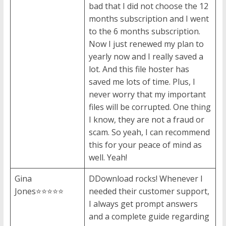
bad that I did not choose the 12
months subscription and I went
to the 6 months subscription.
Now I just renewed my plan to
yearly now and I really saved a
lot. And this file hoster has
saved me lots of time. Plus, I
never worry that my important
files will be corrupted. One thing
I know, they are not a fraud or
scam. So yeah, I can recommend
this for your peace of mind as
well. Yeah!
Gina
DDownload rocks! Whenever I
Jones⭐⭐⭐⭐⭐
needed their customer support,
I always get prompt answers
and a complete guide regarding