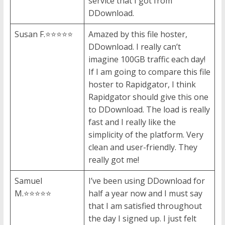
service that I got from
DDownload.
Susan F.⭐⭐⭐⭐⭐
Amazed by this file hoster,
DDownload. I really can’t
imagine 100GB traffic each day!
If I am going to compare this file
hoster to Rapidgator, I think
Rapidgator should give this one
to DDownload. The load is really
fast and I really like the
simplicity of the platform. Very
clean and user-friendly. They
really got me!
Samuel
I’ve been using DDownload for
M.⭐⭐⭐⭐⭐
half a year now and I must say
that I am satisfied throughout
the day I signed up. I just felt