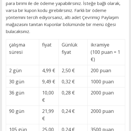
para birimi ile de ödeme yapabilirsiniz. İsteğe bağlı olarak,
varsa bir kupon kodu girebilirsiniz.
Farklı bir ödeme
yöntemini tercih ediyorsanız, altı adet Çevrimiçi Paylaşım
mağazasını tanıtan Kuponlar bölümünde bir menü öğesi
bulacaksınız.
çalışma
fiyat
Günlük
ikramiye
süresi
fiyat
(100 puan = 1
€)
2 gün
4,99 €
2,50 €
200 puan
30 gün
9,49 €
0,32 €
1000 puan
36 gün
10,00
0,28 €
2000 puan
€
90 gün
21,99
0,24 €
2000 puan
€
105 gün
25,00
0,24 €
3500 puan