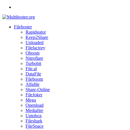
Skip
to
content
Filehoster
Multihoster.org
Rapidgator
Keep2Share
Reviews
Uploaded
of
Filefactory
the
Oboom
major
Nitroflare
Filehosting
Turbobit
services
File.al
DataFile
Fileboom
Alfafile
Share-Online
FileJoker
Mega
Openload
Mediafire
Uptobox
Fileshark
FileSpace