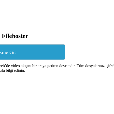
Filehoster
sine Git
b’de video akışını bir araya getiren devrimdir. Tüm dosyalarınızı şifrel
la bilgi edinin.