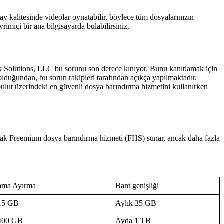
ay kalitesinde videolar oynatabilir, böylece tüm dosyalarınızın
imiçi bir ana bilgisayarda bulabilirsiniz.
k Solutions, LLC bu sorunu son derece kınıyor. Bunu kanıtlamak için
 olduğundan, bu sorun rakipleri tarafından açıkça yapılmaktadır.
 bulut üzerindeki en güvenli dosya barındırma hizmetini kullanırken
arak Freemium dosya barındırma hizmeti (FHS) sunar, ancak daha fazla
ama Ayırma
Bant genişliği
15 GB
Aylık 35 GB
400 GB
Ayda 1 TB