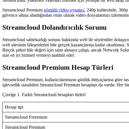
Streamcloud, yüklenen videoları izlemek için yerleşik bir web akışı öze
Streamcloud Premium
gömülü video oynatıcı
, 240p kalitesinde, 360p 
güvence altına alındığından emin olarak video dosyalarınızı izlemenin 
Streamcloud Dolandırıcılık Sorunu
Streamcloud sahtekarlığı sorunu hakkında web’de söylentiler dolaşıy
web sitesinin bileşenlerini bile gerçek kazançlarına kadar okudunuz. S
Birçok şirket bile değeri için satın almaya çalıştı, ancak Network So
size en iyi hizmeti vermeyi taahhüt eder.
Streamcloud Premium Hesap Türleri
Streamcloud Premium, kullanıcılarımızın günlük ihtiyaçlarına göre tas
işlevsellik sunabilen Streamcloud Premium hesapları da vardır. Her bir
Çizelge 1. Farklı Streamcloud hesapları türleri
Hesap tipi
Streamcloud Freemium
Streamcloud Premium