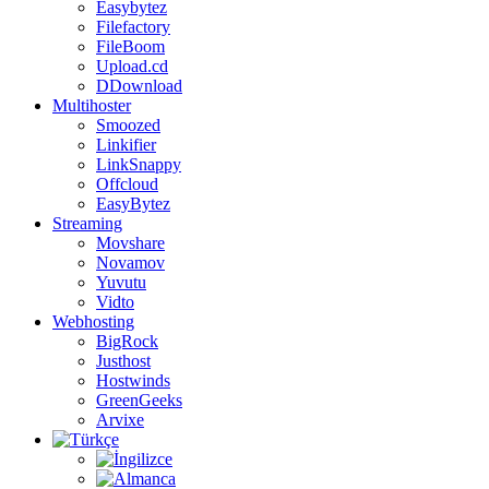
Easybytez
Filefactory
FileBoom
Upload.cd
DDownload
Multihoster
Smoozed
Linkifier
LinkSnappy
Offcloud
EasyBytez
Streaming
Movshare
Novamov
Yuvutu
Vidto
Webhosting
BigRock
Justhost
Hostwinds
GreenGeeks
Arvixe