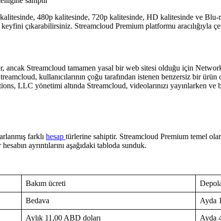
lliğine sahiptir
kalitesinde, 480p kalitesinde, 720p kalitesinde, HD kalitesinde ve Blu-r
keyfini çıkarabilirsiniz. Streamcloud Premium platformu aracılığıyla çevr
or, ancak Streamcloud tamamen yasal bir web sitesi olduğu için Networ
treamcloud, kullanıcılarının çoğu tarafından istenen benzersiz bir ürün
lutions, LLC yönetimi altında Streamcloud, videolarınızı yayınlarken ve
arlanmış farklı
hesap
türlerine sahiptir. Streamcloud Premium temel ol
 hesabın ayrıntılarını aşağıdaki tabloda sunduk.
Bakım ücreti
Depol
Bedava
Ayda 
Aylık 11,00 ABD doları
Ayda 