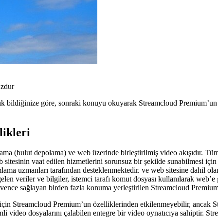
uzdur
 bildiğinize göre, sonraki konuyu okuyarak Streamcloud Premium’un siz
ikleri
 (bulut depolama) ve web üzerinde birleştirilmiş video akışıdır. Tüm d
 sitesinin vaat edilen hizmetlerini sorunsuz bir şekilde sunabilmesi iç
ma uzmanları tarafından desteklenmektedir. ve web sitesine dahil olan
en veriler ve bilgiler, istemci tarafı komut dosyası kullanılarak web’e 
üvence sağlayan birden fazla konuma yerleştirilen Streamcloud Premium s
 için Streamcloud Premium’un özelliklerinden etkilenmeyebilir, ancak 
 video dosyalarını çalabilen entegre bir video oynatıcıya sahiptir. Str