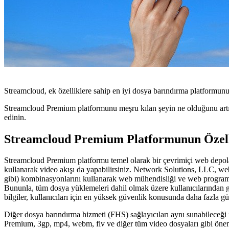
Streamcloud, ek özelliklere sahip en iyi dosya barındırma platformun
Streamcloud Premium platformunu meşru kılan şeyin ne olduğunu artık
edinin.
Streamcloud Premium Platformunun Özell
Streamcloud Premium platformu temel olarak bir çevrimiçi web depolama
kullanarak video akışı da yapabilirsiniz. Network Solutions, LLC, web
gibi) kombinasyonlarını kullanarak web mühendisliği ve web programla
Bununla, tüm dosya yüklemeleri dahil olmak üzere kullanıcılarından gel
bilgiler, kullanıcıları için en yüksek güvenlik konusunda daha fazla g
Diğer dosya barındırma hizmeti (FHS) sağlayıcıları aynı sunabileceği
Premium, 3gp, mp4, webm, flv ve diğer tüm video dosyaları gibi önemli