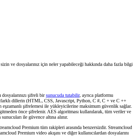
in ve dosyalarınız için neler yapabileceği hakkında daha fazla bilgi
osyalarınızı şifreli bir
sunucuda tutabilir
, ayrıca platformu
in farklı dillerin (HTML, CSS, Javascript, Python, C #, C + ve C ++
 eşzamanlı şifrelemesi ile yükleyicilerine maksimum güvenlik sağlar.
gitmeden önce şifrelenir. AES algoritması kullanılarak, tüm veriler ve
unucuları ile güvence altına alınır.
Streamcloud Premium tüm rakipleri arasında benzersizdir. Streamcloud
eamcloud Premium video akışını ve diğer kullanıcılardan dosyalarını