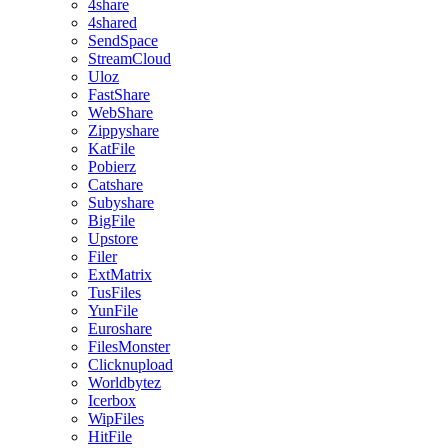
4share
4shared
SendSpace
StreamCloud
Uloz
FastShare
WebShare
Zippyshare
KatFile
Pobierz
Catshare
Subyshare
BigFile
Upstore
Filer
ExtMatrix
TusFiles
YunFile
Euroshare
FilesMonster
Clicknupload
Worldbytez
Icerbox
WipFiles
HitFile