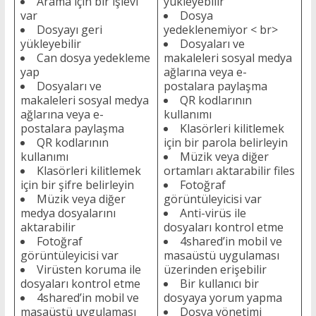
Arama için bir işlevi
yükleyebilir
var
Dosya
Dosyayı geri
yedeklenemiyor < br>
yükleyebilir
Dosyaları ve
Can dosya yedekleme
makaleleri sosyal medya
yap
ağlarına veya e-
Dosyaları ve
postalara paylaşma
makaleleri sosyal medya
QR kodlarının
ağlarına veya e-
kullanımı
postalara paylaşma
Klasörleri kilitlemek
QR kodlarının
için bir parola belirleyin
kullanımı
Müzik veya diğer
Klasörleri kilitlemek
ortamları aktarabilir files
için bir şifre belirleyin
Fotoğraf
Müzik veya diğer
görüntüleyicisi var
medya dosyalarını
Anti-virüs ile
aktarabilir
dosyaları kontrol etme
Fotoğraf
4shared’in mobil ve
görüntüleyicisi var
masaüstü uygulaması
Virüsten koruma ile
üzerinden erişebilir
dosyaları kontrol etme
Bir kullanıcı bir
4shared’in mobil ve
dosyaya yorum yapma
masaüstü uygulaması
Dosya yönetimi