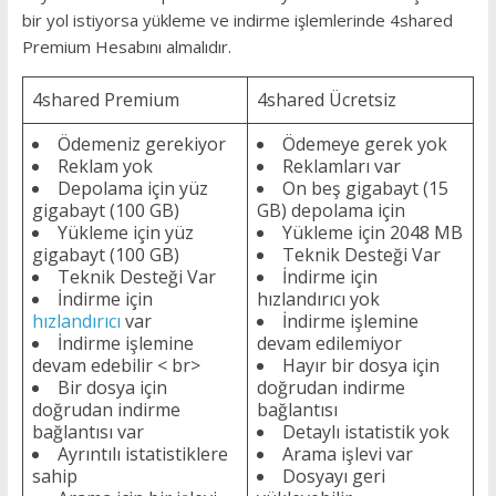
bir yol istiyorsa yükleme ve indirme işlemlerinde 4shared
Premium Hesabını almalıdır.
4shared Premium
4shared Ücretsiz
Ödemeniz gerekiyor
Ödemeye gerek yok
Reklam yok
Reklamları var
Depolama için yüz
On beş gigabayt (15
gigabayt (100 GB)
GB) depolama için
Yükleme için yüz
Yükleme için 2048 MB
gigabayt (100 GB)
Teknik Desteği Var
Teknik Desteği Var
İndirme için
İndirme için
hızlandırıcı yok
hızlandırıcı
var
İndirme işlemine
İndirme işlemine
devam edilemiyor
devam edebilir < br>
Hayır bir dosya için
Bir dosya için
doğrudan indirme
doğrudan indirme
bağlantısı
bağlantısı var
Detaylı istatistik yok
Ayrıntılı istatistiklere
Arama işlevi var
sahip
Dosyayı geri