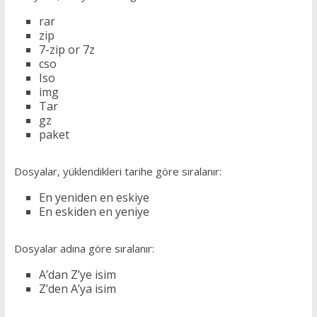
rar
zip
7-zip or 7z
cso
Iso
img
Tar
gz
paket
Dosyalar, yüklendikleri tarihe göre sıralanır:
En yeniden en eskiye
En eskiden en yeniye
Dosyalar adına göre sıralanır:
A’dan Z’ye isim
Z’den A’ya isim