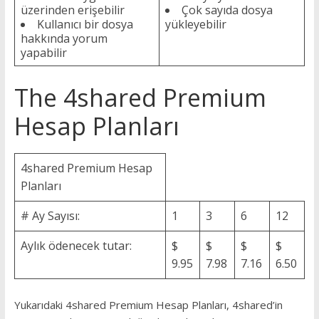
üzerinden erişebilir
Çok sayıda dosya
Kullanıcı bir dosya
yükleyebilir
hakkında yorum
yapabilir
The 4shared Premium
Hesap Planları
4shared Premium Hesap
Planları
# Ay Sayısı:
1
3
6
12
Aylık ödenecek tutar:
$
$
$
$
9.95
7.98
7.16
6.50
Yukarıdaki 4shared Premium Hesap Planları, 4shared’in