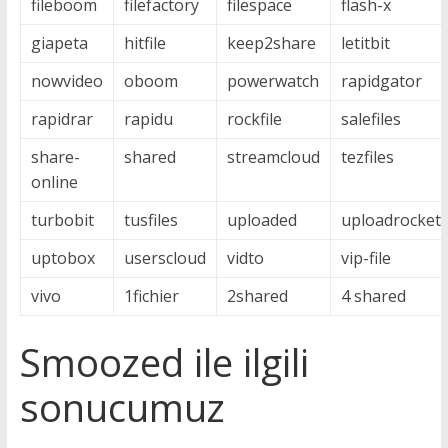
fileboom
filefactory
filespace
flash-x
giapeta
hitfile
keep2share
letitbit
nowvideo
oboom
powerwatch
rapidgator
rapidrar
rapidu
rockfile
salefiles
share-
shared
streamcloud
tezfiles
online
turbobit
tusfiles
uploaded
uploadrocket
uptobox
userscloud
vidto
vip-file
vivo
1fichier
2shared
4 shared
Smoozed ile ilgili
sonucumuz