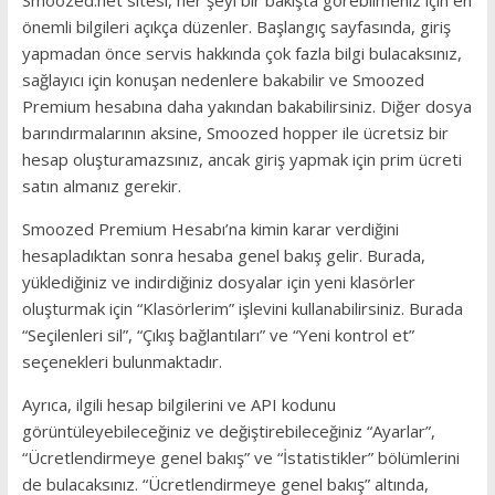
Smoozed.net sitesi, her şeyi bir bakışta görebilmeniz için en
önemli bilgileri açıkça düzenler.
Başlangıç ​​sayfasında, giriş
yapmadan önce servis hakkında çok fazla bilgi bulacaksınız,
sağlayıcı için konuşan nedenlere bakabilir ve Smoozed
Premium hesabına daha yakından bakabilirsiniz.
Diğer dosya
barındırmalarının aksine, Smoozed hopper ile ücretsiz bir
hesap oluşturamazsınız, ancak giriş yapmak için prim ücreti
satın almanız gerekir.
Smoozed Premium Hesabı’na kimin karar verdiğini
hesapladıktan sonra hesaba genel bakış gelir. Burada,
yüklediğiniz ve indirdiğiniz dosyalar için yeni klasörler
oluşturmak için “Klasörlerim” işlevini kullanabilirsiniz.
Burada
“Seçilenleri sil”, “Çıkış bağlantıları” ve “Yeni kontrol et”
seçenekleri bulunmaktadır.
Ayrıca, ilgili hesap bilgilerini ve API kodunu
görüntüleyebileceğiniz ve değiştirebileceğiniz “Ayarlar”,
“Ücretlendirmeye genel bakış” ve “İstatistikler” bölümlerini
de bulacaksınız.
“Ücretlendirmeye genel bakış” altında,