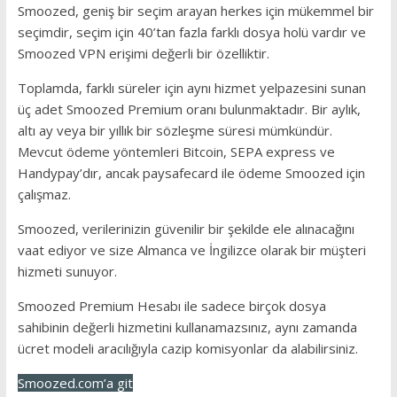
Smoozed, geniş bir seçim arayan herkes için mükemmel bir
seçimdir, seçim için 40’tan fazla farklı dosya holü vardır ve
Smoozed VPN erişimi değerli bir özelliktir.
Toplamda, farklı süreler için aynı hizmet yelpazesini sunan
üç adet Smoozed Premium oranı bulunmaktadır. Bir aylık,
altı ay veya bir yıllık bir sözleşme süresi mümkündür.
Mevcut ödeme yöntemleri Bitcoin, SEPA express ve
Handypay’dır, ancak paysafecard ile ödeme Smoozed için
çalışmaz.
Smoozed, verilerinizin güvenilir bir şekilde ele alınacağını
vaat ediyor ve size Almanca ve İngilizce olarak bir müşteri
hizmeti sunuyor.
Smoozed Premium Hesabı ile sadece birçok dosya
sahibinin değerli hizmetini kullanamazsınız, aynı zamanda
ücret modeli aracılığıyla cazip komisyonlar da alabilirsiniz.
Smoozed.com’a git