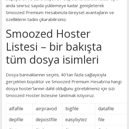
anda sınırsız sayıda yüklemeye kadar genişleterek
Smoozed Premium Hesabınızla bireysel avantajların ve
özelliklerin tadını çıkarabilirsiniz.
Smoozed Hoster
Listesi – bir bakışta
tüm dosya isimleri
Dosya barınaklarının seçimi, 40’tan fazla sağlayıcıyla
gerçekten büyüktür ve Smoozed Premium Hesabı’na hangi
dosya hoster’larının dahil olduğunu görebilmeniz için sizi
Smoozed Hoster listesine tanıtmak istiyoruz.
alfafile
airpravod
bigfile
datafile
depfile
depostfile
easybytez
file