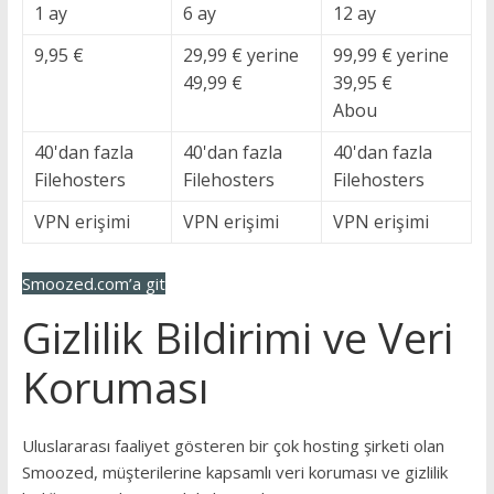
1 ay
6 ay
12 ay
9,95 €
29,99 € yerine
99,99 € yerine
49,99 €
39,95 €
Abou
40'dan fazla
40'dan fazla
40'dan fazla
Filehosters
Filehosters
Filehosters
VPN erişimi
VPN erişimi
VPN erişimi
Smoozed.com’a git
Gizlilik Bildirimi ve Veri
Koruması
Uluslararası faaliyet gösteren bir çok hosting şirketi olan
Smoozed, müşterilerine kapsamlı veri koruması ve gizlilik