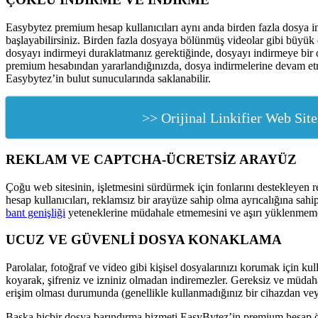
Easybytez premium hesap kullanıcıları aynı anda birden fazla dosya 
başlayabilirsiniz. Birden fazla dosyaya bölünmüş videolar gibi büyük 
dosyayı indirmeyi duraklatmanız gerektiğinde, dosyayı indirmeye bir da
premium hesabından yararlandığınızda, dosya indirmelerine devam etme
Easybytez’in bulut sunucularında saklanabilir.
>> Orijinal Linkifier Web Site
REKLAM VE CAPTCHA-ÜCRETSİZ ARAYÜZ
Çoğu web sitesinin, işletmesini sürdürmek için fonlarını destekleyen r
hesap kullanıcıları, reklamsız bir arayüze sahip olma ayrıcalığına sa
bant genişliği
yeteneklerine müdahale etmemesini ve aşırı yüklenmemes
UCUZ VE GÜVENLİ DOSYA KONAKLAMA
Parolalar, fotoğraf ve video gibi kişisel dosyalarınızı korumak için kul
koyarak, şifreniz ve izniniz olmadan indiremezler. Gereksiz ve müdahal
erişim olması durumunda (genellikle kullanmadığınız bir cihazdan veya 
Başka hiçbir dosya barındırma hizmeti EasyBytez’in premium hesap ö