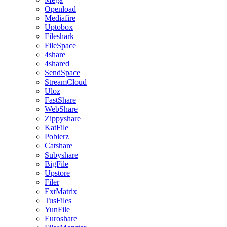
Openload
Mediafire
Uptobox
Fileshark
FileSpace
4share
4shared
SendSpace
StreamCloud
Uloz
FastShare
WebShare
Zippyshare
KatFile
Pobierz
Catshare
Subyshare
BigFile
Upstore
Filer
ExtMatrix
TusFiles
YunFile
Euroshare