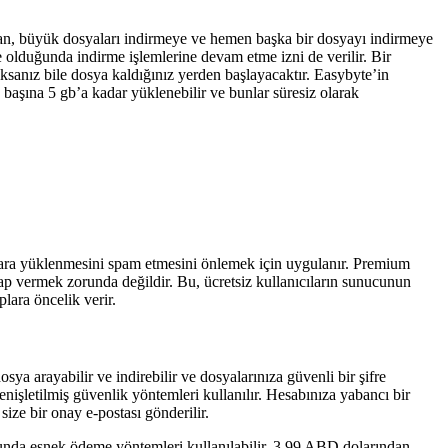
dan, büyük dosyaları indirmeye ve hemen başka bir dosyayı indirmeye
 olduğunda indirme işlemlerine devam etme izni de verilir. Bir
ıksanız bile dosya kaldığınız yerden başlayacaktır. Easybyte’in
başına 5 gb’a kadar yüklenebilir ve bunlar süresiz olarak
culara yüklenmesini spam etmesini önlemek için uygulanır. Premium
ap vermek zorunda değildir. Bu, ücretsiz kullanıcıların sunucunun
ara öncelik verir.
sya arayabilir ve indirebilir ve dosyalarınıza güvenli bir şifre
nişletilmiş güvenlik yöntemleri kullanılır. Hesabınıza yabancı bir
ize bir onay e-postası gönderilir.
nda esnek ödeme yöntemleri kullanılabilir. 3,99 ABD dolarından