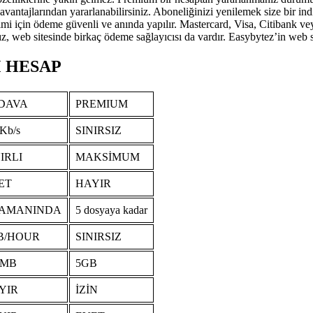
vantajlarından yararlanabilirsiniz. Aboneliğinizi yenilemek size bir i
imi için ödeme güvenli ve anında yapılır. Mastercard, Visa, Citibank v
, web sitesinde birkaç ödeme sağlayıcısı da vardır. Easybytez’in web s
 HESAP
DAVA
PREMIUM
Kb/s
SINIRSIZ
IRLI
MAKSİMUM
ET
HAYIR
ZAMANINDA
5 dosyaya kadar
B/HOUR
SINIRSIZ
0MB
5GB
YIR
İZİN