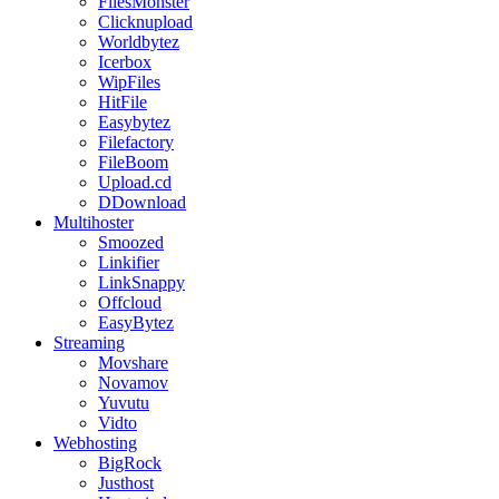
FilesMonster
Clicknupload
Worldbytez
Icerbox
WipFiles
HitFile
Easybytez
Filefactory
FileBoom
Upload.cd
DDownload
Multihoster
Smoozed
Linkifier
LinkSnappy
Offcloud
EasyBytez
Streaming
Movshare
Novamov
Yuvutu
Vidto
Webhosting
BigRock
Justhost