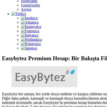
Hostwinds
GreenGeeks
Arvixe
Easybytez Premium Hesap: Bir Bakışta Fi
Easybytez her zaman, her yerde dosya indirme ve karşıya yükleme sunan 
Diğer daha pahalı, karmaşık ve karmaşık dosya barındırıcılarının ak
indirmek ücretsizdir, ancak Easybytez’in premium hesap hizmetini d
başlayan fiyatlarla 7 gün boyunca Easybytez’in premium hesabından en iy