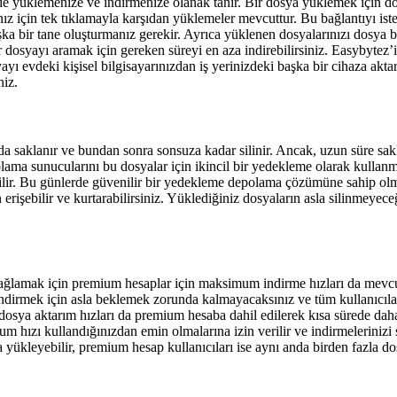
e yüklemenize ve indirmenize olanak tanır. Bir dosya yüklemek için dosy
ınız için tek tıklamayla karşıdan yüklemeler mevcuttur. Bu bağlantıyı is
şka bir tane oluşturmanız gerekir. Ayrıca yüklenen dosyalarınızı dosya 
r dosyayı aramak için gereken süreyi en aza indirebilirsiniz. Easybytez’in
yayı evdeki kişisel bilgisayarınızdan iş yerinizdeki başka bir cihaza akt
niz.
rda saklanır ve bundan sonra sonsuza kadar silinir. Ancak, uzun süre 
ama sunucularını bu dosyalar için ikincil bir yedekleme olarak kullanma
nabilir. Bu günlerde güvenilir bir yedekleme depolama çözümüne sahip ol
 erişebilir ve kurtarabilirsiniz. Yüklediğiniz dosyaların asla silinmeye
ını sağlamak için premium hesaplar için maksimum indirme hızları da me
indirmek için asla beklemek zorunda kalmayacaksınız ve tüm kullanıcılar t
osya aktarım hızları da premium hesaba dahil edilerek kısa sürede daha
m hızı kullandığınızdan emin olmalarına izin verilir ve indirmelerinizi 
sya yükleyebilir, premium hesap kullanıcıları ise aynı anda birden faz