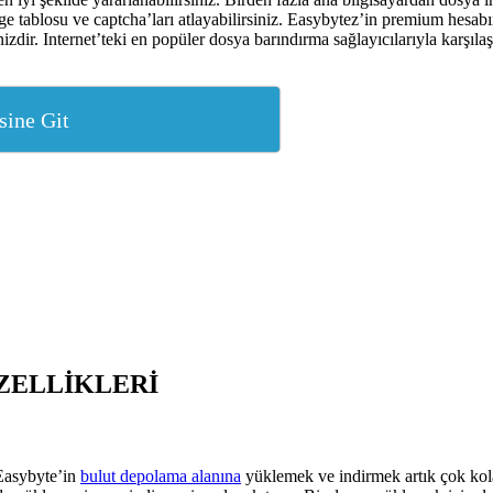
erge tablosu ve captcha’ları atlayabilirsiniz. Easybytez’in premium hesab
r. Internet’teki en popüler dosya barındırma sağlayıcılarıyla karşılaşt
sine Git
ZELLİKLERİ
 Easybyte’in
bulut depolama alanına
yüklemek ve indirmek artık çok kola