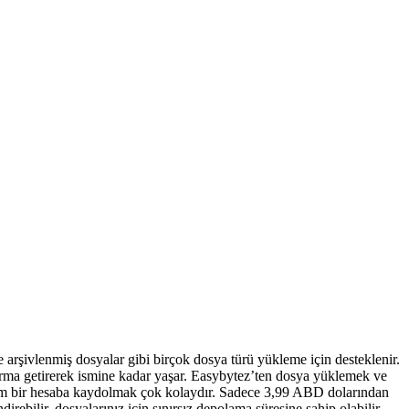
 arşivlenmiş dosyalar gibi birçok dosya türü yükleme için desteklenir.
ırma getirerek ismine kadar yaşar. Easybytez’ten dosya yüklemek ve
ium bir hesaba kaydolmak çok kolaydır. Sadece 3,99 ABD dolarından
ebilir, dosyalarınız için sınırsız depolama süresine sahip olabilir,