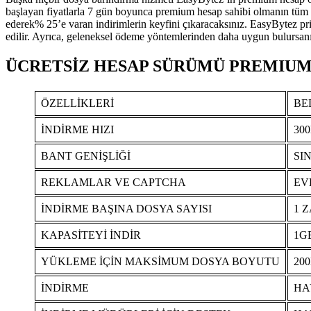
başlayan fiyatlarla 7 gün boyunca premium hesap sahibi olmanın tüm a
ederek% 25’e varan indirimlerin keyfini çıkaracaksınız. EasyBytez pr
edilir. Ayrıca, geleneksel ödeme yöntemlerinden daha uygun bulursanız
ÜCRETSİZ HESAP SÜRÜMÜ PREMIUM
ÖZELLİKLERİ
BE
İNDİRME HIZI
300
BANT GENİŞLİĞİ
SIN
REKLAMLAR VE CAPTCHA
EV
İNDİRME BAŞINA DOSYA SAYISI
1 
KAPASİTEYİ İNDİR
1G
YÜKLEME İÇİN MAKSİMUM DOSYA BOYUTU
20
İNDİRME
HA