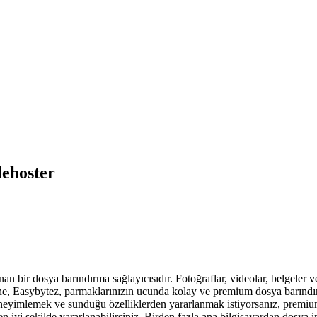
lehoster
bir dosya barındırma sağlayıcısıdır. Fotoğraflar, videolar, belgeler ve
sine, Easybytez, parmaklarınızın ucunda kolay ve premium dosya barınd
eneyimlemek ve sunduğu özelliklerden yararlanmak istiyorsanız, prem
i şekilde yararlanabilirsiniz. Birden fazla ana bilgisayardan dosya indir