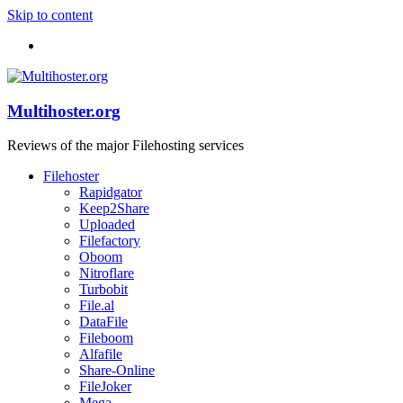
Skip to content
Multihoster.org
Reviews of the major Filehosting services
Filehoster
Rapidgator
Keep2Share
Uploaded
Filefactory
Oboom
Nitroflare
Turbobit
File.al
DataFile
Fileboom
Alfafile
Share-Online
FileJoker
Mega