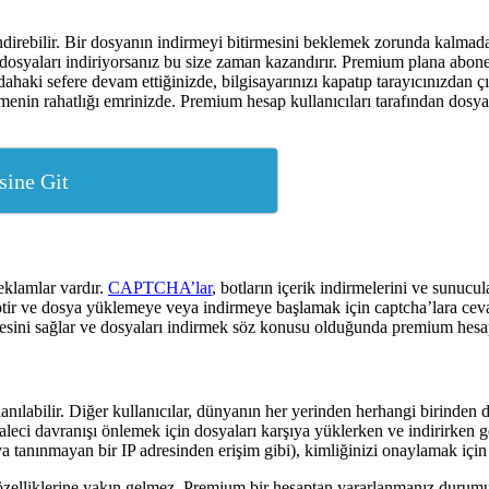
indirebilir. Bir dosyanın indirmeyi bitirmesini beklemek zorunda kalma
dosyaları indiriyorsanız bu size zaman kazandırır. Premium plana abone
haki sefere devam ettiğinizde, bilgisayarınızı kapatıp tarayıcınızdan ç
nin rahatlığı emrinizde. Premium hesap kullanıcıları tarafından dosya 
sine Git
eklamlar vardır.
CAPTCHA’lar
, botların içerik indirmelerini ve sunu
hiptir ve dosya yüklemeye veya indirmeye başlamak için captcha’lara cev
ini sağlar ve dosyaları indirmek söz konusu olduğunda premium hesapl
lanılabilir. Diğer kullanıcılar, dünyanın her yerinden herhangi birinden do
eci davranışı önlemek için dosyaları karşıya yüklerken ve indirirken ge
tanınmayan bir IP adresinden erişim gibi), kimliğinizi onaylamak için s
zelliklerine yakın gelmez. Premium bir hesaptan yararlanmanız durumu