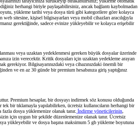
alarınızı tarayıcınıza sürükleyip bırakabilirsiniz; yükleme otomatik
tediğiniz herhangi biriyle paylaşabilirsiniz, ancak bağlantı kaybolmadan
boyutu, yükleme tarihi veya dosya türü gibi kategorilere göre kolayca
 web sitesine, kişisel bilgisayarları veya mobil cihazları aracılığıyla
armanız gerektiğinde, sadece evinize yükleyebilir ve kolayca erişebilir
saklanması veya uzaktan yedeklenmesi gereken büyük dosyalar üzerinde
nıza izin verecektir. Kritik dosyaları için uzaktan yedekleme arayan
mak gerekiyor. Bilgisayarınızdaki veya cihazınızdaki önemli bir
ceğinden ve en az 30 günde bir premium hesabınıza giriş yaptığınız
vcuttur. Premium hesaplar, bir dosyayı indirmek söz konusu olduğunda
ek bir tıklamayla yapılabilirken, ücretsiz kullanıcıların herhangi bir
 fazla dosya yüklemenize olanak tanır.
İndirme yöneticilerinin
,
sizin için uygun bir şekilde düzenlemenize olanak tanır. Ücretsiz
la dosya yükleyebilir ve dosya başına maksimum 5 gb yükleme boyutuna