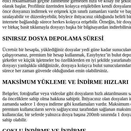
edici reklamlardan geçme zahmetine girmeden hızlı ve kolay bir şekild
olarak başlar. Profiliniz üzerinden kolayca erişilebilen kendi dosyalar
önce dosyanızı indirmek ve erişmek için sınırlı zamanları vardır ve ba
sıralayabilir ve düzenleyebilir, böylece ihtiyacınız olduğunda belirli bi
internete bağlandığı sürece herkes kolayca erişebilir. Örneğin, bir dos
ve birkaç basit tıklamayla dosyayı başka bir bilgisayardan indirebilirsi
SINIRSIZ DOSYA DEPOLAMA SÜRESİ
Ücretsiz bir hesapla, yüklediğiniz dosyalar yedi güne kadar sunucula
çalışıyorsanız, premium bir hesap kullanmak, Easybytez’in bulut depol
şirketler ve küçük işletmeler bu özelliklerden en iyi şekilde yararla
dosyayı yanlışlıkla sildiğinizde, dosyaya kolayca bulut sunucularından
sürece her zaman güvende olduğundan emin olabilirsiniz.
MAKSİMUM YÜKLEME VE İNDİRME HIZLARI
Belgeler, fotoğraflar veya videolar gibi dosyaların hızlı aktarılmas
da önceliklere sahip olma hakkına sahiptir. İhtiyacınız olan dosyaları 
zamanda sadece 1 dosya indirme gibi kısıtlamaları vardır. Maksimum d
premium kullanıcıların servis sağlayıcınız tarafından sağlanan maksimu
kullanıcılar, bir seferde yalnızca dosya başına 200mb sınırında 1 do
sahip olabilir.
ÇOKLU İNDİRME VE İNDİRME