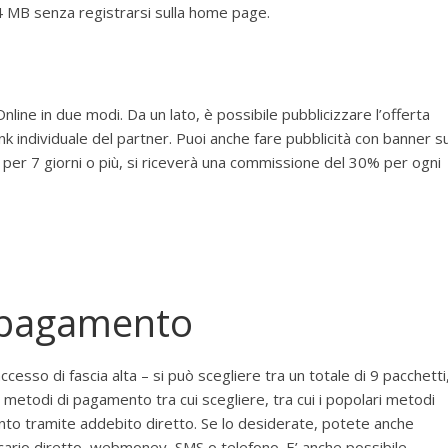
024 MB senza registrarsi sulla home page.
line in due modi. Da un lato, è possibile pubblicizzare l’offerta
nk individuale del partner. Puoi anche fare pubblicità con banner su
 per 7 giorni o più, si riceverà una commissione del 30% per ogni
i pagamento
cesso di fascia alta – si può scegliere tra un totale di 9 pacchetti
i metodi di pagamento tra cui scegliere, tra cui i popolari metodi
nto tramite addebito diretto. Se lo desiderate, potete anche
ancario diretto, webmoney, SMS o telefono. E’ anche possibile