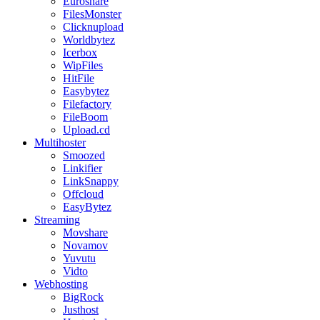
Euroshare
FilesMonster
Clicknupload
Worldbytez
Icerbox
WipFiles
HitFile
Easybytez
Filefactory
FileBoom
Upload.cd
Multihoster
Smoozed
Linkifier
LinkSnappy
Offcloud
EasyBytez
Streaming
Movshare
Novamov
Yuvutu
Vidto
Webhosting
BigRock
Justhost