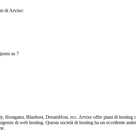
ni di Arvixe:
giorni su 7
, Hostgator, Bluehost, DreamHost, ecc. Arvixe offre piani di hosting co
e esigenze di web hosting. Questa società di hosting ha un eccellente am
me.