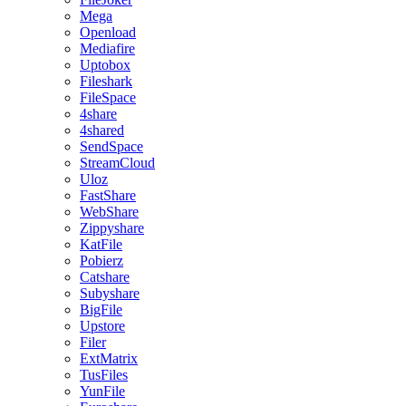
Mega
Openload
Mediafire
Uptobox
Fileshark
FileSpace
4share
4shared
SendSpace
StreamCloud
Uloz
FastShare
WebShare
Zippyshare
KatFile
Pobierz
Catshare
Subyshare
BigFile
Upstore
Filer
ExtMatrix
TusFiles
YunFile