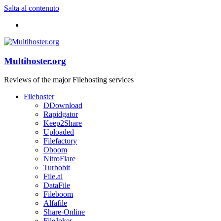
Salta al contenuto
Multihoster.org
Reviews of the major Filehosting services
Filehoster
DDownload
Rapidgator
Keep2Share
Uploaded
Filefactory
Oboom
NitroFlare
Turbobit
File.al
DataFile
Fileboom
Alfafile
Share-Online
FileJoker