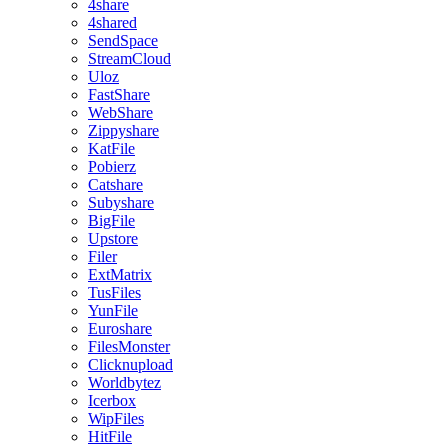
4share
4shared
SendSpace
StreamCloud
Uloz
FastShare
WebShare
Zippyshare
KatFile
Pobierz
Catshare
Subyshare
BigFile
Upstore
Filer
ExtMatrix
TusFiles
YunFile
Euroshare
FilesMonster
Clicknupload
Worldbytez
Icerbox
WipFiles
HitFile