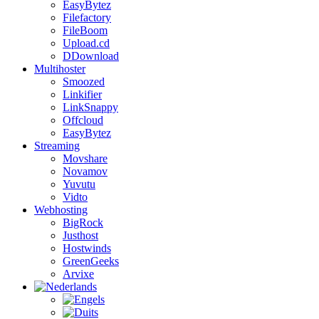
EasyBytez
Filefactory
FileBoom
Upload.cd
DDownload
Multihoster
Smoozed
Linkifier
LinkSnappy
Offcloud
EasyBytez
Streaming
Movshare
Novamov
Yuvutu
Vidto
Webhosting
BigRock
Justhost
Hostwinds
GreenGeeks
Arvixe