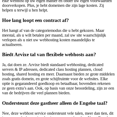
elke webhost op uw eigen manier en onder uw eigen voorwaarden
doorverkopen. Plus, je hebt domeinen die zijn lage kosten. Zij
helpen u terwijl u hen helpt.
Hoe lang loopt een contract af?
Het hangt af van de categoriemodus die u hebt gekozen. Maar
meestal, als u wilt betalen per maand, zal uw site waarschijnlijk
verlopen als u niet uw webhosting kosten maandelijks te
actualiseren.
Biedt Arvixe tal van flexibele webhosts aan?
Ja, dat doen ze. Arvixe biedt standaard webhosting, dedicated
servers & IP adressen, dedicated class hosting plannen, cloud
hosting, shared hosting en meer. Daarnaast bieden ze grote middelen
zoals gratis domein, en grote schijfruimte voor de websites. Elke
optie is gegarandeerd goedkoop en betaalbaar, bovendien rekenen
ze geen extra’s aan. Ook, op basis van onze beoordeling, zijn ze een
van de bedrijven die veel plannen bieden.
Ondersteunt deze gastheer alleen de Engelse taal?
Nee, deze webhost service ondersteunt vele talen, meer dan tien, dit