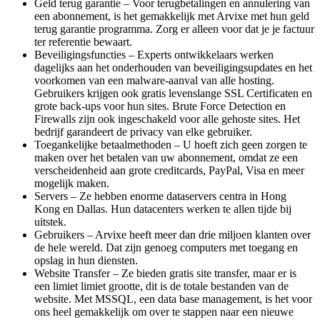
Geld terug garantie – Voor terugbetalingen en annulering van
een abonnement, is het gemakkelijk met Arvixe met hun geld
terug garantie programma. Zorg er alleen voor dat je je factuur
ter referentie bewaart.
Beveiligingsfuncties – Experts ontwikkelaars werken
dagelijks aan het onderhouden van beveiligingsupdates en het
voorkomen van een malware-aanval van alle hosting.
Gebruikers krijgen ook gratis levenslange SSL Certificaten en
grote back-ups voor hun sites. Brute Force Detection en
Firewalls zijn ook ingeschakeld voor alle gehoste sites. Het
bedrijf garandeert de privacy van elke gebruiker.
Toegankelijke betaalmethoden – U hoeft zich geen zorgen te
maken over het betalen van uw abonnement, omdat ze een
verscheidenheid aan grote creditcards, PayPal, Visa en meer
mogelijk maken.
Servers – Ze hebben enorme dataservers centra in Hong
Kong en Dallas. Hun datacenters werken te allen tijde bij
uitstek.
Gebruikers – Arvixe heeft meer dan drie miljoen klanten over
de hele wereld. Dat zijn genoeg computers met toegang en
opslag in hun diensten.
Website Transfer – Ze bieden gratis site transfer, maar er is
een limiet limiet grootte, dit is de totale bestanden van de
website. Met MSSQL, een data base management, is het voor
ons heel gemakkelijk om over te stappen naar een nieuwe