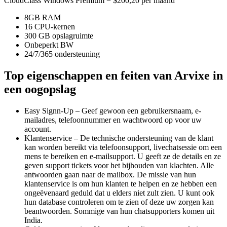
CloudClass Windows Premium = $200,20 per maand
8GB RAM
16 CPU-kernen
300 GB opslagruimte
Onbeperkt BW
24/7/365 ondersteuning
Top eigenschappen en feiten van Arvixe in
een oogopslag
Easy Signn-Up – Geef gewoon een gebruikersnaam, e-
mailadres, telefoonnummer en wachtwoord op voor uw
account.
Klantenservice – De technische ondersteuning van de klant
kan worden bereikt via telefoonsupport, livechatsessie om een
mens te bereiken en e-mailsupport. U geeft ze de details en ze
geven support tickets voor het bijhouden van klachten. Alle
antwoorden gaan naar de mailbox. De missie van hun
klantenservice is om hun klanten te helpen en ze hebben een
ongeëvenaard geduld dat u elders niet zult zien. U kunt ook
hun database controleren om te zien of deze uw zorgen kan
beantwoorden. Sommige van hun chatsupporters komen uit
India.