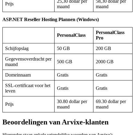
25,30 dollar per
58,30 dollar per
Prijs
maand
maand
ASP.NET Reseller Hosting Plannen (Windows)
PersonalClass
PersonalClass
Pro
Schijfopslag
50 GB
200 GB
Gegevensoverdracht per
500 GB
2000 GB
maand
Domeinnaam
Gratis
Gratis
SSL-certificaat voor het
Gratis
Gratis
leven
30.80 dollar per
69.30 dollar per
Prijs
maand
maand
Beoordelingen van Arvixe-klanten
Hieronder staan enkele vriendelijke woorden van Arvixe’s