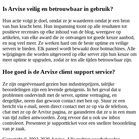
Is Arvixe veilig en betrouwbaar in gebruik?
Hun actie volgt je doel, omdat ze je waarderen omdat je een bron
van hun kracht bent. Hun inspanning toont op alle resultaten tot
positieve recensies op elke inhoud van de blog, weergave op
artikelen, van elke award die ze ontvangen tot goede keuze aanbod,
en nog veel meer. Ze werken hard om de beste uptime en veilige
servers te bieden. Elk paneel wordt bewaakt door botmachines. Alle
wijzigingen die worden uitgevoerd op elke server zijn hun keuze om
meer uptime te upgraden, zodat ze ten alle tijden betrouwbaar zijn.
Hoe goed is de Arvixe client support service?
Ze zijn ongeëvenaard gezien hun industrieprijzen, talrijke
beoordelingen zijn een levende getuigenis. In het geval dat u
problemen ondervindt met de server, uptime vertraging, en
dergelijke, neem dan gewoon contact met hen op. Stuur ze een
bericht via e-mail, neem direct contact met ze op via de telefoon,
chat met ze op de Arvixe pagina, ze garanderen dat ze u in een mum
van tijd zullen antwoorden. Zorg ervoor dat u ook uw inbox
controleert. Presenteer je supportticket voor een snellere beoordeling
van je zaak.