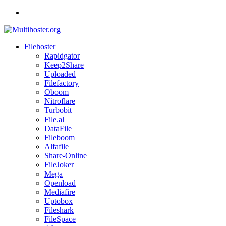
Spring
naar
inhoud
Filehoster
Multihoster.org
Rapidgator
Keep2Share
Reviews
Uploaded
of
Filefactory
the
Oboom
major
Nitroflare
Filehosting
Turbobit
services
File.al
DataFile
Fileboom
Alfafile
Share-Online
FileJoker
Mega
Openload
Mediafire
Uptobox
Fileshark
FileSpace