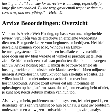
hosting and all I can say for its review is amazing, especially for
large file size enabled. By the way, great email response time my
concerns, and everything.” – Helen D.
Arvixe Beoordelingen: Overzicht
Voor ons is Arvixe Web Hosting, op basis van onze uitgebreide
review, veruit één van de effectieve en efficiënte webhosting
diensten. Een goede keuze voor beginners en bedrijven. Het biedt
geweldige plannen voor Mac, Windows en Linux-
besturingssystemen. U kunt ook een installatie van verschillende
apps doen om uw blog website of winkel er prachtig uit te laten
zien. Ze bieden ook een scala aan producten die u kunt toevoegen
aan uw Arvixe hosting plan. Dankzij de betrouwbaarheid als
hostingprovider en de uitstekende klantenservice hebben miljoenen
mensen Arvixe-hosting gebruikt voor hun zakelijke websites. Ze
willen hun klanten niet onbewust achterlaten over hun
hostingaccounts. Arvixe zorgt ervoor dat alle informatie en
oplossingen op het platform staan, dus of je nu ervaring hebt of niet,
je kunt nog steeds gebruik maken van hun tool.
Als u vragen hebt, problemen met hun systeem, iets niet goed is, en
dergelijke, er is een vragenlijst op hun pagina’s, u kunt uw probleem
onderzoeken en aanwijzen – misschien kunt u tips zien, analyse