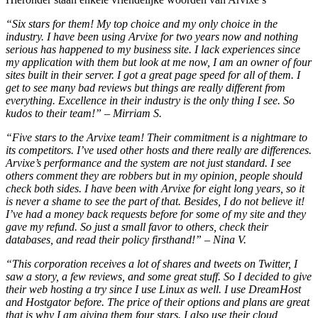
“Six stars for them! My top choice and my only choice in the
industry. I have been using Arvixe for two years now and nothing
serious has happened to my business site. I lack experiences since
my application with them but look at me now, I am an owner of four
sites built in their server. I got a great page speed for all of them. I
get to see many bad reviews but things are really different from
everything. Excellence in their industry is the only thing I see. So
kudos to their team!” – Mirriam S.
“Five stars to the Arvixe team! Their commitment is a nightmare to
its competitors. I’ve used other hosts and there really are differences.
Arvixe’s performance and the system are not just standard. I see
others comment they are robbers but in my opinion, people should
check both sides. I have been with Arvixe for eight long years, so it
is never a shame to see the part of that. Besides, I do not believe it!
I’ve had a money back requests before for some of my site and they
gave my refund. So just a small favor to others, check their
databases, and read their policy firsthand!” – Nina V.
“This corporation receives a lot of shares and tweets on Twitter, I
saw a story, a few reviews, and some great stuff. So I decided to give
their web hosting a try since I use Linux as well. I use DreamHost
and Hostgator before. The price of their options and plans are great
that is why I am giving them four stars. I also use their cloud