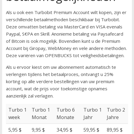
Als u ook een Turbobit Premium Account wilt kopen, zijn er
verschillende betaalmethoden beschikbaar bij Turbobit.
Deze omvatten betaling via MasterCard en VISA evenals
Paypal, S€PA en Skrill. Anonieme betaling via Paysafecard
of Bitcoin is ook mogelijk. Bovendien kunt u de Premium
Account bij Giropay, WebMoney en vele andere methoden.
Deze variëren van OPENBUCKS tot veiligheidsbetalingen.
Als u ervoor kiest om uw abonnement automatisch te
verlengen tijdens het betaalproces, ontvangt u 25%
korting op alle verdere bestellingen van uw premium
account, wat de prijs voor toekomstige opnames
aanzienlijk zal verlagen.
Turbo 1
Turbo 1
Turbo 6
Turbo 1
Turbo 2
week
Monat
Monate
Jahr
Jahre
5,95 $
9,95 $
34,95 $
59,95 $
89,95 $