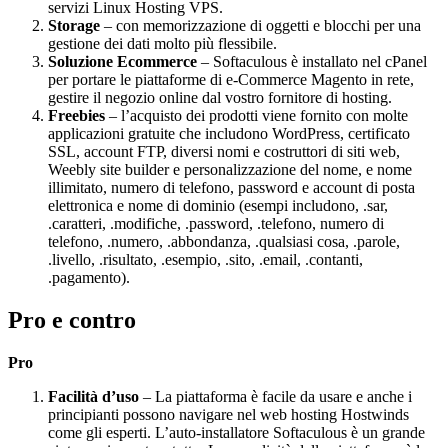
servizi Linux Hosting VPS.
Storage
– con memorizzazione di oggetti e blocchi per una
gestione dei dati molto più flessibile.
Soluzione Ecommerce
– Softaculous è installato nel cPanel
per portare le piattaforme di e-Commerce Magento in rete,
gestire il negozio online dal vostro fornitore di hosting.
Freebies
– l’acquisto dei prodotti viene fornito con molte
applicazioni gratuite che includono WordPress, certificato
SSL, account FTP, diversi nomi e costruttori di siti web,
Weebly site builder e personalizzazione del nome, e nome
illimitato, numero di telefono, password e account di posta
elettronica e nome di dominio (esempi includono, .sar,
.caratteri, .modifiche, .password, .telefono, numero di
telefono, .numero, .abbondanza, .qualsiasi cosa, .parole,
.livello, .risultato, .esempio, .sito, .email, .contanti,
.pagamento).
Pro e contro
Pro
Facilità d’uso
– La piattaforma è facile da usare e anche i
principianti possono navigare nel web hosting Hostwinds
come gli esperti. L’auto-installatore Softaculous è un grande