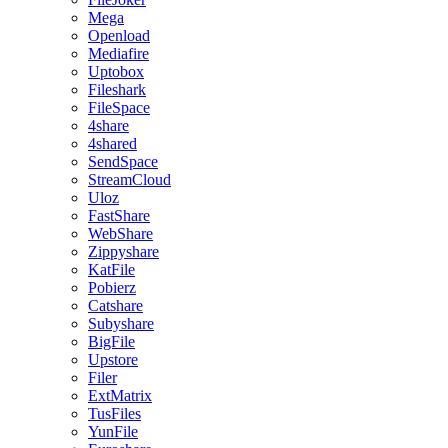
Mega
Openload
Mediafire
Uptobox
Fileshark
FileSpace
4share
4shared
SendSpace
StreamCloud
Uloz
FastShare
WebShare
Zippyshare
KatFile
Pobierz
Catshare
Subyshare
BigFile
Upstore
Filer
ExtMatrix
TusFiles
YunFile