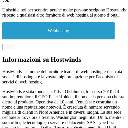
voi.
Unisciti a noi per scoprire perché molte persone scelgono Hostwinds
rispetto a qualsiasi altro fornitore di web hosting al giorno d’oggi.
Webhosting
Informazioni su Hostwinds
Hostwinds – il nome del fornitore leader di web hosting e ricercata
società di hosting – è la vostra migliore opzione per l’acquisto di
servizi di web hosting.
Hostwinds è stata fondata a Tulsa, Oklahoma, lo scorso 2010 dal
suo imprenditore, il CEO Peter Holden, il nome e la persona che sta
dietro al prodotto. Operativa da 10 anni, l’entità si è costruita un
nome e una reputazione notevoli. È cresciuta di numero servendo
migliaia di clienti in Nord America e in diversi luoghi. La sua sede
centrale si trova ora a Seattle, Washington negli Stati Uniti, mentre i
suoi uffici, le tecnologie, i server e i datacenter SAS Type II si
trovano in strutture a Dallas, Texas, e a Seattle, negli Stati Uniti.