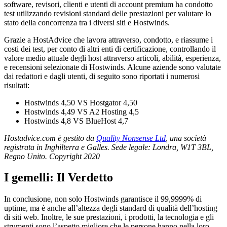
software, revisori, clienti e utenti di account premium ha condotto
test utilizzando revisioni standard delle prestazioni per valutare lo
stato della concorrenza tra i diversi siti e Hostwinds.
Grazie a HostAdvice che lavora attraverso, condotto, e riassume i
costi dei test, per conto di altri enti di certificazione, controllando il
valore medio attuale degli host attraverso articoli, abilità, esperienza,
e recensioni selezionate di Hostwinds. Alcune aziende sono valutate
dai redattori e dagli utenti, di seguito sono riportati i numerosi
risultati:
Hostwinds 4,50 VS Hostgator 4,50
Hostwinds 4,49 VS A2 Hosting 4,5
Hostwinds 4,8 VS BlueHost 4,7
Hostadvice.com è gestito da
Quality Nonsense Ltd
, una società
registrata in Inghilterra e Galles. Sede legale: Londra, W1T 3BL,
Regno Unito. Copyright 2020
I gemelli: Il Verdetto
In conclusione, non solo Hostwinds garantisce il 99,9999% di
uptime, ma è anche all’altezza degli standard di qualità dell’hosting
di siti web. Inoltre, le sue prestazioni, i prodotti, la tecnologia e gli
strumenti sono l’aspetto migliore che le persone hanno nella loro