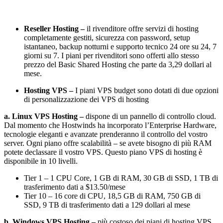
Reseller Hosting –
il rivenditore offre servizi di hosting
completamente gestiti, sicurezza con password, setup
istantaneo, backup notturni e supporto tecnico 24 ore su 24, 7
giorni su 7. I piani per rivenditori sono offerti allo stesso
prezzo del Basic Shared Hosting che parte da 3,29 dollari al
mese.
Hosting VPS –
I piani VPS budget sono dotati di due opzioni
di personalizzazione dei VPS di hosting
a. Linux VPS Hosting –
dispone di un pannello di controllo cloud.
Dal momento che Hostwinds ha incorporato l’Enterprise Hardware,
tecnologie eleganti e avanzate prenderanno il controllo del vostro
server. Ogni piano offre scalabilità – se avete bisogno di più RAM
potete declassare il vostro VPS. Questo piano VPS di hosting è
disponibile in 10 livelli.
Tier 1 – 1 CPU Core, 1 GB di RAM, 30 GB di SSD, 1 TB di
trasferimento dati a $13.50/mese
Tier 10 – 16 core di CPU, 18,5 GB di RAM, 750 GB di
SSD, 9 TB di trasferimento dati a 129 dollari al mese
b. Windows VPS Hosting –
più costoso dei piani di hosting VPS