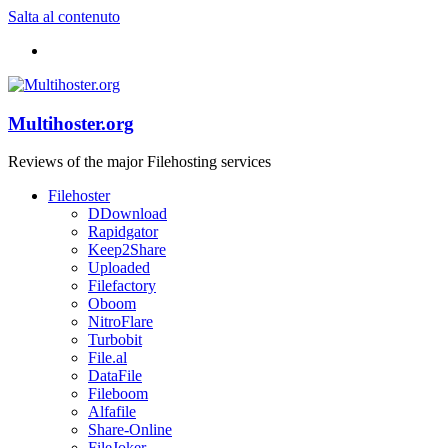
Salta al contenuto
Multihoster.org
Reviews of the major Filehosting services
Filehoster
DDownload
Rapidgator
Keep2Share
Uploaded
Filefactory
Oboom
NitroFlare
Turbobit
File.al
DataFile
Fileboom
Alfafile
Share-Online
FileJoker