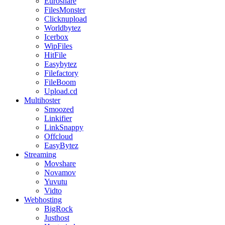
Euroshare
FilesMonster
Clicknupload
Worldbytez
Icerbox
WipFiles
HitFile
Easybytez
Filefactory
FileBoom
Upload.cd
Multihoster
Smoozed
Linkifier
LinkSnappy
Offcloud
EasyBytez
Streaming
Movshare
Novamov
Yuvutu
Vidto
Webhosting
BigRock
Justhost