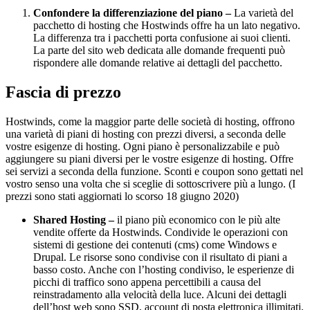
Confondere la differenziazione del piano –
La varietà del
pacchetto di hosting che Hostwinds offre ha un lato negativo.
La differenza tra i pacchetti porta confusione ai suoi clienti.
La parte del sito web dedicata alle domande frequenti può
rispondere alle domande relative ai dettagli del pacchetto.
Fascia di prezzo
Hostwinds, come la maggior parte delle società di hosting, offrono
una varietà di piani di hosting con prezzi diversi, a seconda delle
vostre esigenze di hosting. Ogni piano è personalizzabile e può
aggiungere su piani diversi per le vostre esigenze di hosting. Offre
sei servizi a seconda della funzione. Sconti e coupon sono gettati nel
vostro senso una volta che si sceglie di sottoscrivere più a lungo. (I
prezzi sono stati aggiornati lo scorso 18 giugno 2020)
Shared Hosting –
il piano più economico con le più alte
vendite offerte da Hostwinds. Condivide le operazioni con
sistemi di gestione dei contenuti (cms) come Windows e
Drupal. Le risorse sono condivise con il risultato di piani a
basso costo. Anche con l’hosting condiviso, le esperienze di
picchi di traffico sono appena percettibili a causa del
reinstradamento alla velocità della luce. Alcuni dei dettagli
dell’host web sono SSD, account di posta elettronica illimitati,