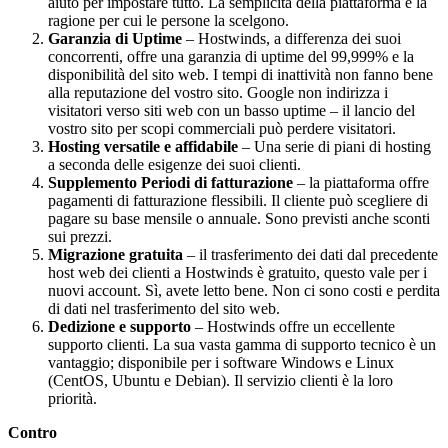
aiuto per impostare tutto. La semplicità della piattaforma è la
ragione per cui le persone la scelgono.
Garanzia di Uptime
– Hostwinds, a differenza dei suoi
concorrenti, offre una garanzia di uptime del 99,999% e la
disponibilità del sito web. I tempi di inattività non fanno bene
alla reputazione del vostro sito. Google non indirizza i
visitatori verso siti web con un basso uptime – il lancio del
vostro sito per scopi commerciali può perdere visitatori.
Hosting versatile e affidabile
– Una serie di piani di hosting
a seconda delle esigenze dei suoi clienti.
Supplemento Periodi di fatturazione
– la piattaforma offre
pagamenti di fatturazione flessibili. Il cliente può scegliere di
pagare su base mensile o annuale. Sono previsti anche sconti
sui prezzi.
Migrazione gratuita
– il trasferimento dei dati dal precedente
host web dei clienti a Hostwinds è gratuito, questo vale per i
nuovi account. Sì, avete letto bene. Non ci sono costi e perdita
di dati nel trasferimento del sito web.
Dedizione e supporto
– Hostwinds offre un eccellente
supporto clienti. La sua vasta gamma di supporto tecnico è un
vantaggio; disponibile per i software Windows e Linux
(CentOS, Ubuntu e Debian). Il servizio clienti è la loro
priorità.
Contro