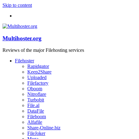
Skip to content
Multihoster.org
Reviews of the major Filehosting services
Filehoster
Rapidgator
Keep2Share
Uploaded
Filefactory
Oboom
Nitroflare
Turbobit
File.al
DataFile
Fileboom
Alfafile
Share-Online.biz
FileJoker
Mega