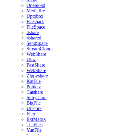
Openload
Mediafire
Uptobox
Fileshark
FileSpace
4share
4shared
SendSpace
StreamCloud
WebShare
Uloz
FastShare
WebShare
Zippyshare
KatFile
Pobierz
Catshare
Subyshare
BigFile
Upstore
Filer
ExtMatrix
TusFiles
YunFile