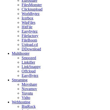
Euroshare
FilesMonster
Clicknupload
Worldbytez
Icerbox
WipFiles
HitFile
Easybytez
Filefactory
FileBoom
Upload.cd
DDownload
Multihoster
Smoozed
Linkifier
LinkSnappy
Offcloud
EasyBytez
Streaming
Movshare
Novamov
Yuvutu
Vidto
Webhosting
BigRock